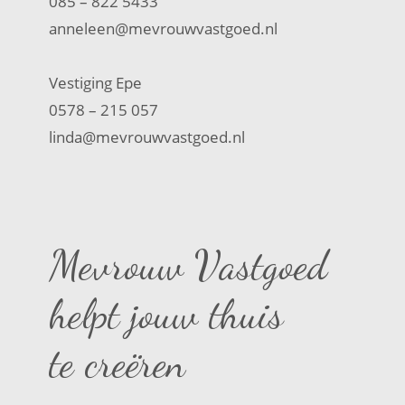
085 – 822 5433
anneleen@mevrouwvastgoed.nl
Vestiging Epe
0578 – 215 057
linda@mevrouwvastgoed.nl
Mevrouw Vastgoed
helpt jouw thuis
te creëren