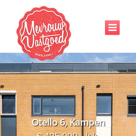

Otello 6, Kampen