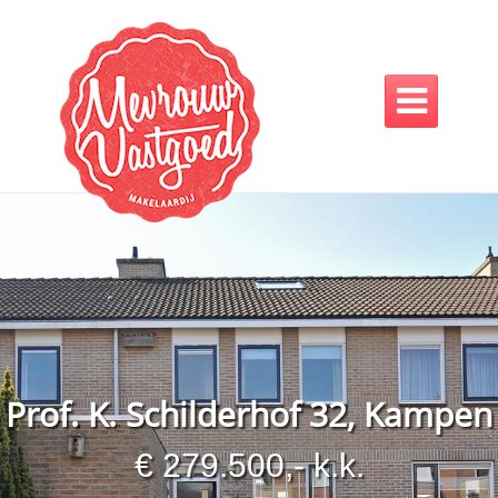

Prof. K. Schilderhof 32, Kampen
€ 279.500,- k.k.