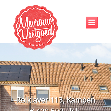

Rolklaver 113, Kampen