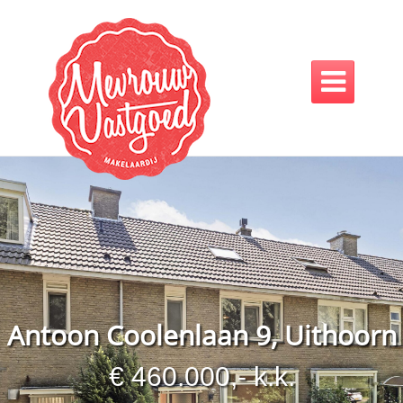

Antoon Coolenlaan 9, Uithoorn
€ 460.000,- k.k.